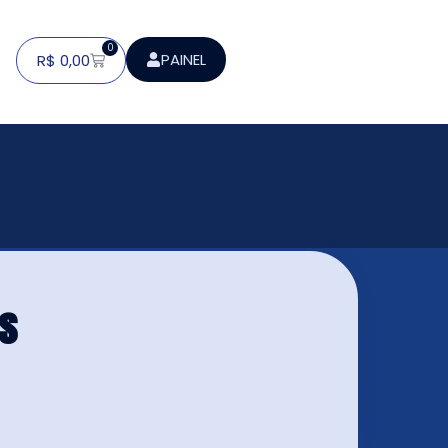
0
PAINEL
R$
0,00
Fs