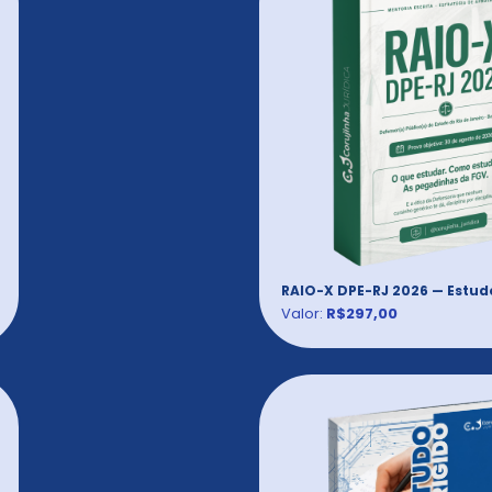
RAIO-X DPE-RJ 2026 — Estud
Valor:
R$297,00