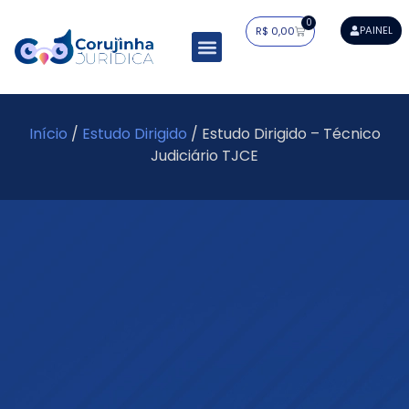
0
PAINEL
R$
0,00
Resumos Tabelados
Residência Jurídica
Estudo Dirigido
Mapa do Saber
Início
/
Estudo Dirigido
/ Estudo Dirigido – Técnico
Judiciário TJCE