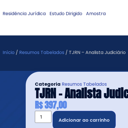
Residência Jurídica
Estudo Dirigido
Amostra
Início
/
Resumos Tabelados
/ TJRN – Analista Judiciário
Categoria
Resumos Tabelados
TJRN – Analista Judic
R$
397,00
Adicionar ao carrinho