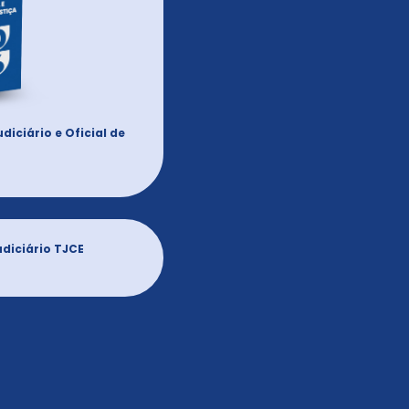
diciário e Oficial de
udiciário TJCE