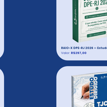
RAIO-X DPE-RJ 2026 — Estud
Valor:
R$297,00