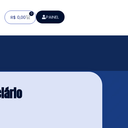
0
PAINEL
R$
0,00
iário