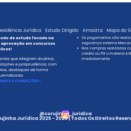
esidência Jurídica
Estudo Dirigido
Amostra
Mapa do S
odo de estudo focado na
Os pagamentos são reali
segurança sistema Mercad
 aprovação em concursos
Nas compras realizadas c
licos!
crédito ou PIX o material é 
riais que integram doutrina,
imediatamente.
slações e jurisprudência, com
elas, destaques de forma
uematizada.
RMOS E CONDIÇÕES<
@corujinha_juridica
ujinha Jurídica 2025 - 2026 | Todos Os Direitos Rese