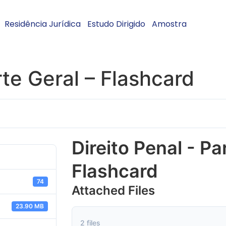
Residência Jurídica
Estudo Dirigido
Amostra
rte Geral – Flashcard
Direito Penal - Pa
Flashcard
74
Attached Files
23.90 MB
2 files