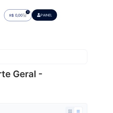
0
PAINEL
R$
0,00
rte Geral -