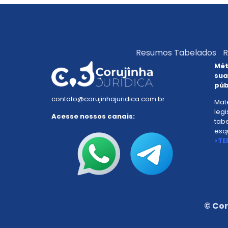
Resumos Tabelados
R
Mét
sua
púb
contato@corujinhajuridica.com.br
Mate
legi
Acesse nossos canais:
tab
esq
>TE
© Cor