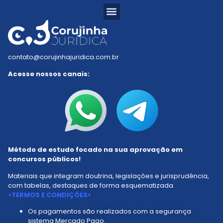
Resumos Tabelados
Residência Jurídica
Estudo Dirigido
Mapa do Saber
contato@corujinhajuridica.com.br
Acesse nossos canais:
Método de estudo focado na sua aprovação em
concursos públicos!
Materiais que integram doutrina, legislações e jurisprudência,
com tabelas, destaques de forma esquematizada.
>TERMOS E CONDIÇÕES<
Os pagamentos são realizados com a segurança
sistema Mercado Pago.