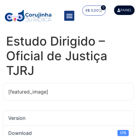
0
PAINEL
R$
0,00
Resumos Tabelados
Residência Jurídica
Estudo Dirigido
Mapa do Saber
Estudo Dirigido –
Oficial de Justiça
TJRJ
[featured_image]
Version
Download
175