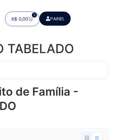
0
PAINEL
R$
0,00
UMO TABELADO
eito de Família -
ADO