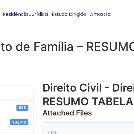
Residência Jurídica
Estudo Dirigido
Amostra
ireito de Família – RES
Direito Civil - Dir
RESUMO TABEL
655
Attached Files
1.42 MB
1 file