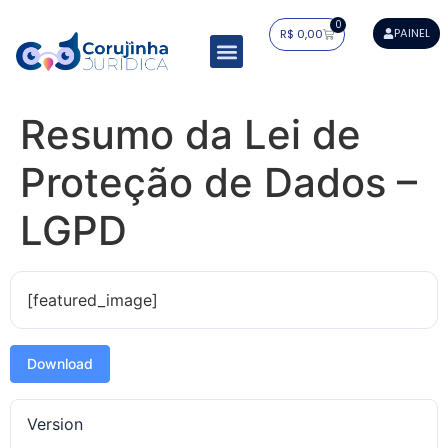
0
PAINEL
R$
0,00
Resumos Tabelados
Residência Jurídica
Estudo Dirigido
Mapa do Saber
Resumo da Lei de
Proteção de Dados –
LGPD
[featured_image]
Download
Version