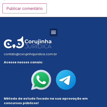
Resumos Tabelados
Residência Jurídica
Estudo Dirigido
Mapa do Saber
contato@corujinhajuridica.com.br
Acesse nossos canais:
Método de estudo focado na sua aprovação em
concursos públicos!