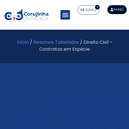
0
PAINEL
R$
0,00
Resumos Tabelados
Residência Jurídica
Estudo Dirigido
Mapa do Saber
Início
/
Resumos Tabelados
/ Direito Civil –
Contratos em Espécie