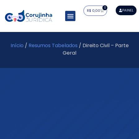
0
PAINEL
R$
0,00
Resumos Tabelados
Residência Jurídica
Estudo Dirigido
Mapa do Saber
Início
/
Resumos Tabelados
/ Direito Civil – Parte
Geral