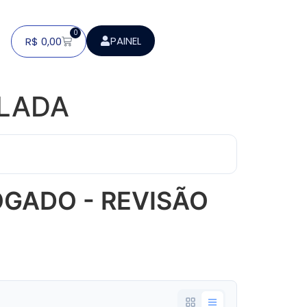
0
PAINEL
R$
0,00
ELADA
GADO - REVISÃO