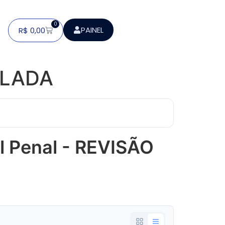
0
PAINEL
R$
0,00
BELADA
l Penal - REVISÃO