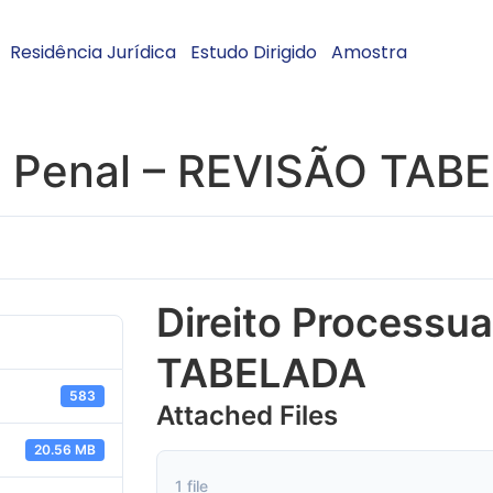
Residência Jurídica
Estudo Dirigido
Amostra
al Penal – REVISÃO TA
Direito Processua
TABELADA
583
Attached Files
20.56 MB
1 file