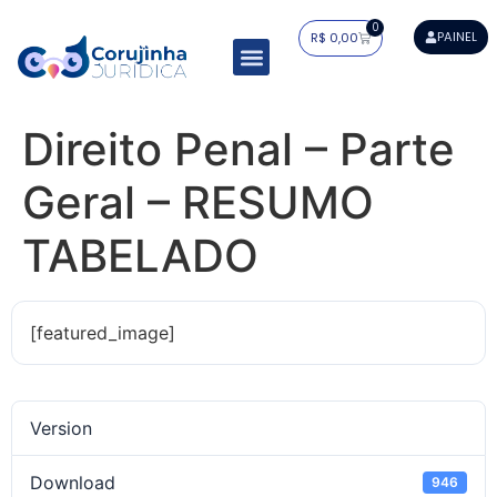
0
PAINEL
R$
0,00
Resumos Tabelados
Residência Jurídica
Estudo Dirigido
Mapa do Saber
Direito Penal – Parte
Geral – RESUMO
TABELADO
[featured_image]
Version
Download
946