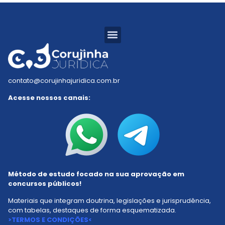
Resumos Tabelados
Residência Jurídica
Estudo Dirigido
Mapa do Saber
contato@corujinhajuridica.com.br
Acesse nossos canais:
Método de estudo focado na sua aprovação em
concursos públicos!
Materiais que integram doutrina, legislações e jurisprudência,
com tabelas, destaques de forma esquematizada.
>TERMOS E CONDIÇÕES<