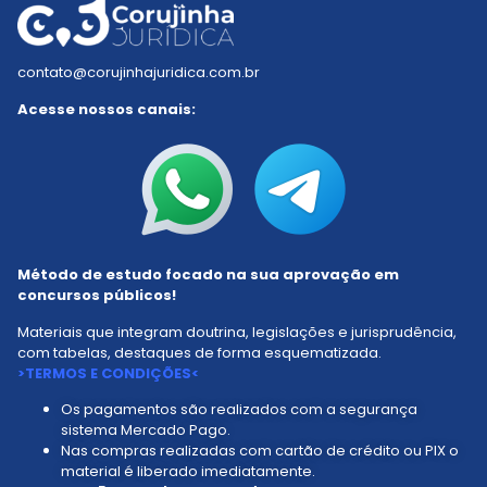
Resumos Tabelados
Residência Jurídica
Estudo Dirigido
Mapa do Saber
contato@corujinhajuridica.com.br
Acesse nossos canais:
Método de estudo focado na sua aprovação em
concursos públicos!
Materiais que integram doutrina, legislações e jurisprudência,
com tabelas, destaques de forma esquematizada.
>TERMOS E CONDIÇÕES<
Os pagamentos são realizados com a segurança
sistema Mercado Pago.
Nas compras realizadas com cartão de crédito ou PIX o
material é liberado imediatamente.