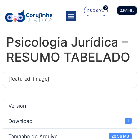
0
PAINEL
R$
0,00
Resumos Tabelados
Residência Jurídica
Estudo Dirigido
Mapa do Saber
Psicologia Jurídica –
RESUMO TABELADO
[featured_image]
Version
Download
1
Tamanho do Arquivo
20.56 MB