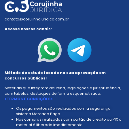
Resumos Tabelados
Residência Jurídica
Estudo Dirigido
Mapa do Saber
contato@corujinhajuridica.com.br
Acesse nossos canais:
Método de estudo focado na sua aprovação em
concursos públicos!
Materiais que integram doutrina, legislações e jurisprudência,
com tabelas, destaques de forma esquematizada.
>TERMOS E CONDIÇÕES<
Os pagamentos são realizados com a segurança
sistema Mercado Pago.
Nas compras realizadas com cartão de crédito ou PIX o
material é liberado imediatamente.