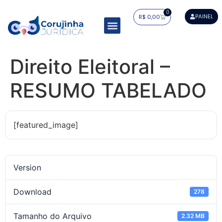
0
PAINEL
R$
0,00
Resumos Tabelados
Residência Jurídica
Estudo Dirigido
Mapa do Saber
Direito Eleitoral –
RESUMO TABELADO
[featured_image]
Version
Download
278
Tamanho do Arquivo
2.32 MB